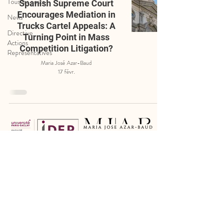
Tous les posts
Spanish Supreme Court
Encourages Mediation in
News
Trucks Cartel Appeals: A
Directive
Turning Point in Mass
Actions
Competition Litigation?
Représentatives
Maria José Azar-Baud
17 févr.
Mentions légales
Politique des cookies