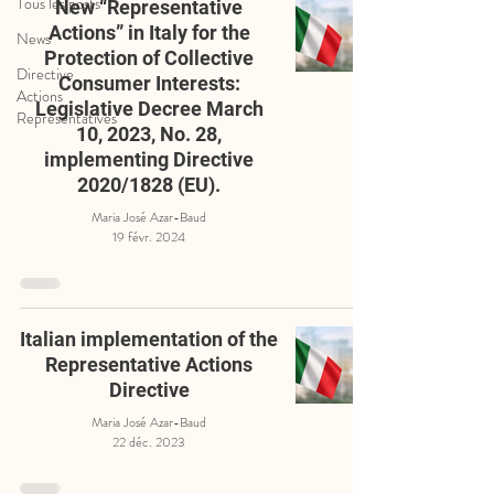
Tous les posts
New “Representative
Actions” in Italy for the
News
Protection of Collective
Directive
Consumer Interests:
Actions
Legislative Decree March
Représentatives
10, 2023, No. 28,
implementing Directive
2020/1828 (EU).
Maria José Azar-Baud
19 févr. 2024
Italian implementation of the
Representative Actions
Directive
Maria José Azar-Baud
22 déc. 2023