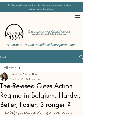
The texts published are drafted in their original language and are not
subject to any translation.
A comparative and multidisciplinary perspective
Post
All posts
Maria José Azar-Baud
All posts
Jan 22, 2025
1 min read
The Revised Class Action
Representative Actions Directive
Regime in Belgium: Harder,
News
Better, Faster, Stronger ?
La Belgique dispose d’un régime de recours 