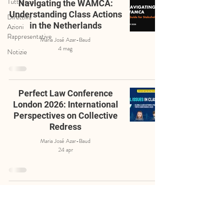
Tutti i post
Navigating the WAMCA:
Understanding Class Actions
Direttiva
in the Netherlands
Azioni
Rappresentative
Maria José Azar-Baud
4 mag
Notizie
Perfect Law Conference
London 2026: International
Perspectives on Collective
Redress
Maria José Azar-Baud
24 apr