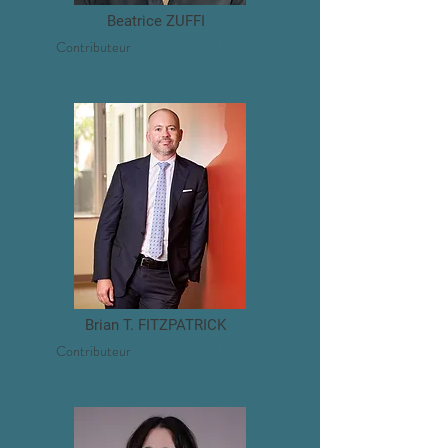
Beatrice ZUFFI
Voir le profil
Contributeur
Brian T. FITZPATRICK
Voir le profil
Contributeur