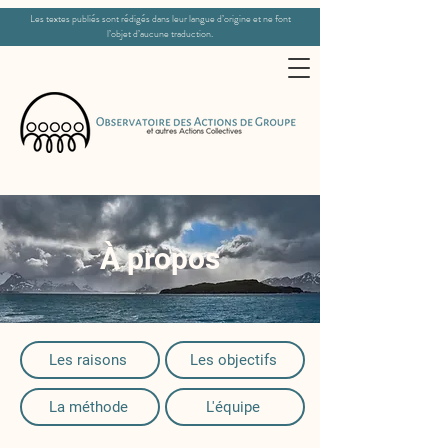
Les textes publiés sont rédigés dans leur langue d’origine et ne font
l’objet d’aucune traduction.
Un regard comparatiste et pluridisciplinaire
À propos
Les raisons
Les objectifs
La méthode
L'équipe