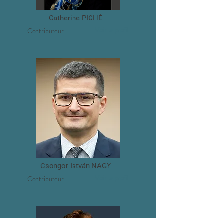
Catherine PICHÉ
Voir le profil
Contributeur
Csongor István NAGY
Voir le profil
Contributeur