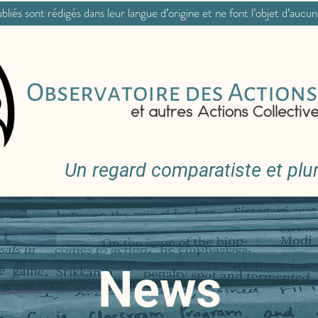
bliés sont rédigés dans leur langue d’origine et ne font l’objet d’aucu
Un regard comparatiste et pluri
News