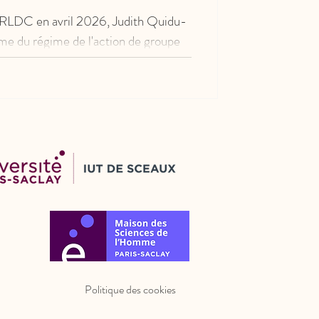
la RLDC en avril 2026, Judith Quidu-
rme du régime de l'action de groupe
025. Entre volonté de simplification et
lle examine les limites du nouveau
sa capacité à devenir un véritable outil
llective des justiciables.
Politique des cookies