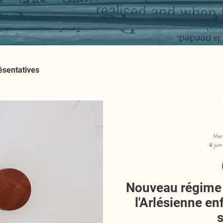
ésentatives
Mar
8 juin
Nouveau régime d
l'Arlésienne enf