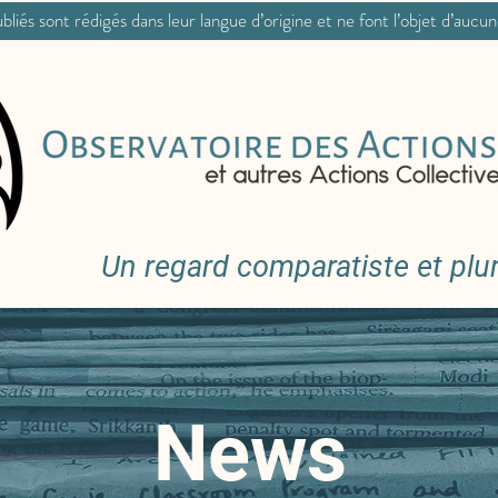
bliés sont rédigés dans leur langue d’origine et ne font l’objet d’aucu
Un regard comparatiste et pluri
News