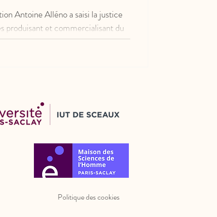
tion Antoine Alléno a saisi la justice
es produisant et commercialisant du
dénonce des pratiques commerciales
r l’usage détourné du « gaz hilarant »,
onnements inadaptés, des stratégies
nte de gaz aromatisés. L’affaire est
n cours de mise en état.
Politique des cookies