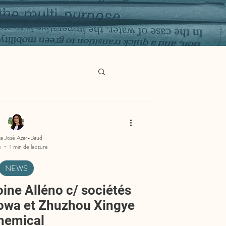
ia José Azar-Baud
i
1 min de lecture
NEWS
ine Alléno c/ sociétés
owa et Zhuzhou Xingye
hemical