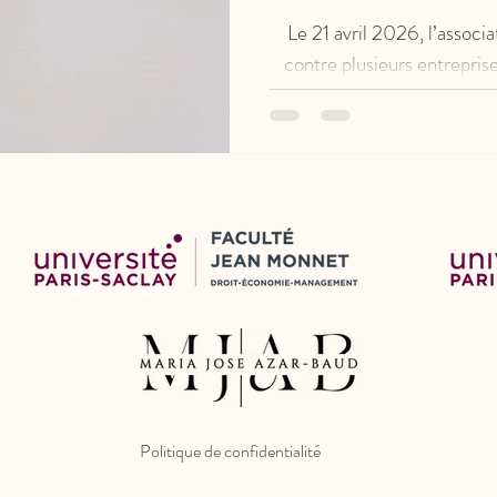
Le 21 avril 2026, l’associa
contre plusieurs entrepris
protoxyde d’azote. Elle 
déloyales visant à encourage
notamment via des conditi
marketing ciblées et la ve
actuellement e
Politique de confidentialité