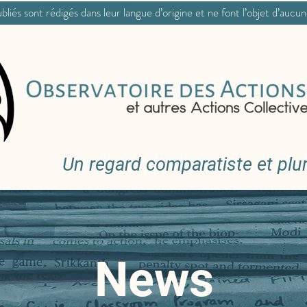
bliés sont rédigés dans leur langue d’origine et ne font l’objet d’aucu
Un regard comparatiste et pluri
News