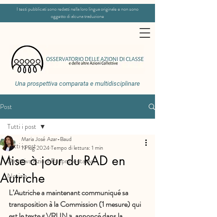
I testi pubblicati sono redatti nella loro lingua originale e non sono
oggetto di alcuna traduzione
Una prospettiva comparata e multidisciplinare
Post
Tutti i post
Maria José Azar-Baud
Tutti i post
19 lug 2024
Tempo di lettura: 1 min
Mise à jour du RAD en
Direttiva Azioni Rappresentative
Autriche
Notizie
L’Autriche a maintenant communiqué sa 
transposition à la Commission (1 mesure) qui 
est le texte « VRUN », annoncé dans la 