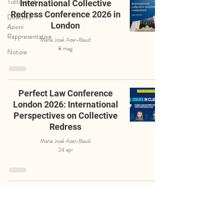
Tutti i post
International Collective
Redress Conference 2026 in
Direttiva
London
Azioni
Rappresentative
Maria José Azar-Baud
8 mag
Notizie
Perfect Law Conference
London 2026: International
Perspectives on Collective
Redress
Maria José Azar-Baud
24 apr