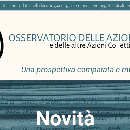
icati sono redatti nella loro lingua originale e non sono oggetto di alcu
Una prospettiva comparata e mul
Novità