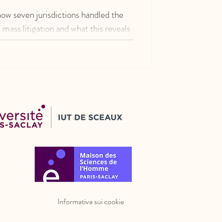
ow seven jurisdictions handled the
ass litigation and what this reveals
on of collective civil justice.
Informativa sui cookie